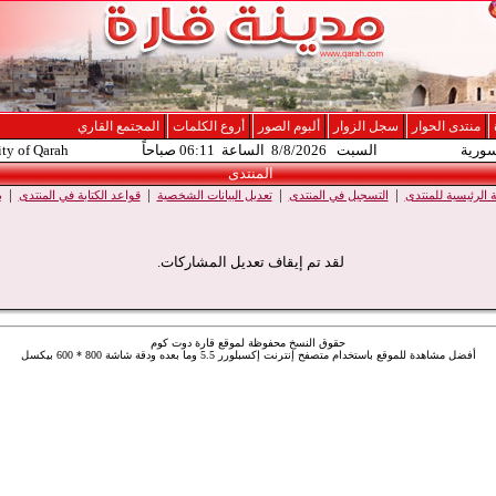
منتدى الحوار
سجل الزوار
ألبوم الصور
أروع الكلمات
المجتمع القاري
سورية
السبت 8/8/2026 الساعة 06:11 صباحاً
ity of Qarah
المنتدى
|
|
|
|
الرئيسية للمنتدى
التسجيل في المنتدى
تعديل البيانات الشخصية
قواعد الكتابة في المنتدى
ب
لقد تم إيقاف تعديل المشاركات.
حقوق النسخ محفوظة لموقع قارة دوت كوم
أفضل مشاهدة للموقع باستخدام متصفح إنترنت إكسبلورر 5.5 وما بعده ودقة شاشة 800 * 600 بيكسل