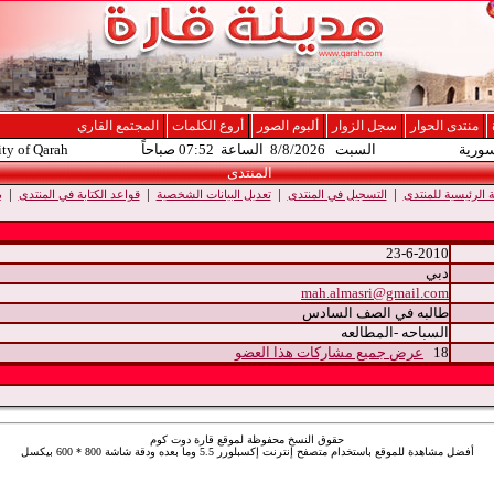
منتدى الحوار
سجل الزوار
ألبوم الصور
أروع الكلمات
المجتمع القاري
سورية
السبت 8/8/2026 الساعة 07:52 صباحاً
ity of Qarah
المنتدى
|
|
|
|
الرئيسية للمنتدى
التسجيل في المنتدى
تعديل البيانات الشخصية
قواعد الكتابة في المنتدى
ب
23-6-2010
دبي
mah.almasri@gmail.com
طالبه في الصف السادس
السباحه -المطالعه
18
عرض جميع مشاركات هذا العضو
حقوق النسخ محفوظة لموقع قارة دوت كوم
أفضل مشاهدة للموقع باستخدام متصفح إنترنت إكسبلورر 5.5 وما بعده ودقة شاشة 800 * 600 بيكسل