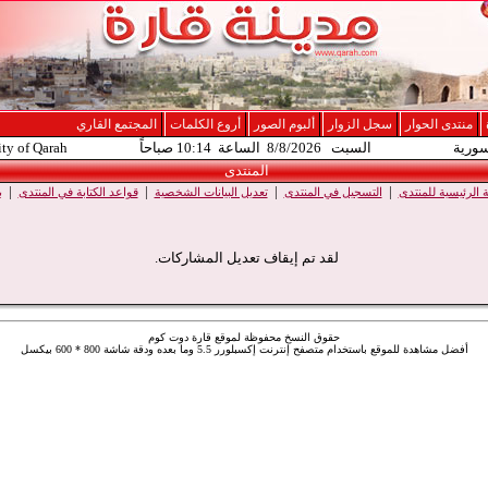
منتدى الحوار
سجل الزوار
ألبوم الصور
أروع الكلمات
المجتمع القاري
سورية
السبت 8/8/2026 الساعة 10:14 صباحاً
ity of Qarah
المنتدى
|
|
|
|
الرئيسية للمنتدى
التسجيل في المنتدى
تعديل البيانات الشخصية
قواعد الكتابة في المنتدى
ب
لقد تم إيقاف تعديل المشاركات.
حقوق النسخ محفوظة لموقع قارة دوت كوم
أفضل مشاهدة للموقع باستخدام متصفح إنترنت إكسبلورر 5.5 وما بعده ودقة شاشة 800 * 600 بيكسل