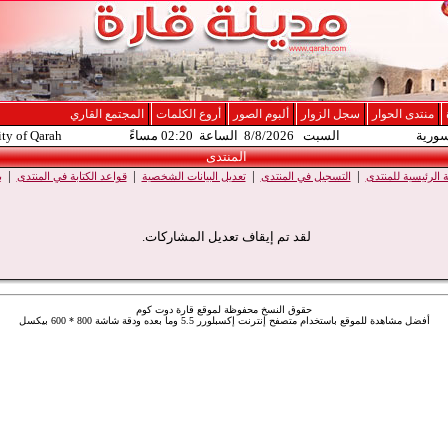
منتدى الحوار
سجل الزوار
ألبوم الصور
أروع الكلمات
المجتمع القاري
سورية
السبت 8/8/2026 الساعة 02:20 مساءً
ity of Qarah
المنتدى
|
|
|
|
الرئيسية للمنتدى
التسجيل في المنتدى
تعديل البيانات الشخصية
قواعد الكتابة في المنتدى
ب
لقد تم إيقاف تعديل المشاركات.
حقوق النسخ محفوظة لموقع قارة دوت كوم
أفضل مشاهدة للموقع باستخدام متصفح إنترنت إكسبلورر 5.5 وما بعده ودقة شاشة 800 * 600 بيكسل