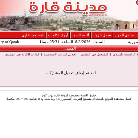
منتدى الحوار
سجل الزوار
ألبوم الصور
أروع الكلمات
المجتمع القاري
سورية
السبت 8/8/2026 الساعة 05:31 مساءً
ity of Qarah
المنتدى
|
|
|
|
الرئيسية للمنتدى
التسجيل في المنتدى
تعديل البيانات الشخصية
قواعد الكتابة في المنتدى
ب
لقد تم إيقاف تعديل المشاركات.
حقوق النسخ محفوظة لموقع قارة دوت كوم
أفضل مشاهدة للموقع باستخدام متصفح إنترنت إكسبلورر 5.5 وما بعده ودقة شاشة 800 * 600 بيكسل