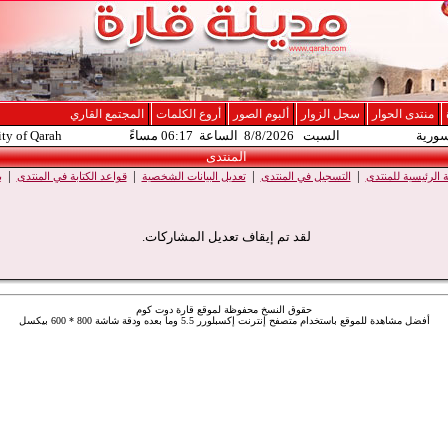
منتدى الحوار
سجل الزوار
ألبوم الصور
أروع الكلمات
المجتمع القاري
سورية
السبت 8/8/2026 الساعة 06:17 مساءً
ity of Qarah
المنتدى
|
|
|
|
الرئيسية للمنتدى
التسجيل في المنتدى
تعديل البيانات الشخصية
قواعد الكتابة في المنتدى
ب
لقد تم إيقاف تعديل المشاركات.
حقوق النسخ محفوظة لموقع قارة دوت كوم
أفضل مشاهدة للموقع باستخدام متصفح إنترنت إكسبلورر 5.5 وما بعده ودقة شاشة 800 * 600 بيكسل