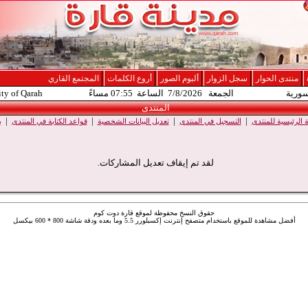
منتدى الحوار
سجل الزوار
ألبوم الصور
أروع الكلمات
المجتمع القاري
سورية
الجمعة 7/8/2026 الساعة 07:55 مساءً
ity of Qarah
المنتدى
|
|
|
|
الرئيسية للمنتدى
التسجيل في المنتدى
تعديل البيانات الشخصية
قواعد الكتابة في المنتدى
ب
لقد تم إيقاف تعديل المشاركات.
حقوق النسخ محفوظة لموقع قارة دوت كوم
أفضل مشاهدة للموقع باستخدام متصفح إنترنت إكسبلورر 5.5 وما بعده ودقة شاشة 800 * 600 بيكسل