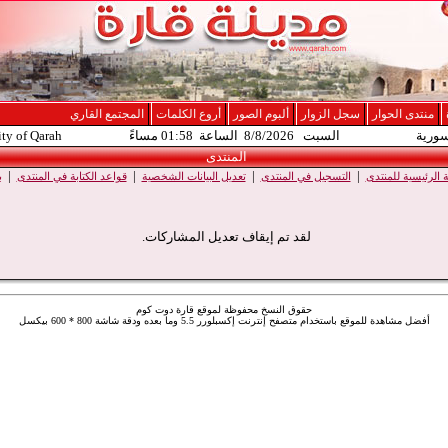
منتدى الحوار
سجل الزوار
ألبوم الصور
أروع الكلمات
المجتمع القاري
سورية
السبت 8/8/2026 الساعة 01:58 مساءً
ity of Qarah
المنتدى
|
|
|
|
الرئيسية للمنتدى
التسجيل في المنتدى
تعديل البيانات الشخصية
قواعد الكتابة في المنتدى
ب
لقد تم إيقاف تعديل المشاركات.
حقوق النسخ محفوظة لموقع قارة دوت كوم
أفضل مشاهدة للموقع باستخدام متصفح إنترنت إكسبلورر 5.5 وما بعده ودقة شاشة 800 * 600 بيكسل