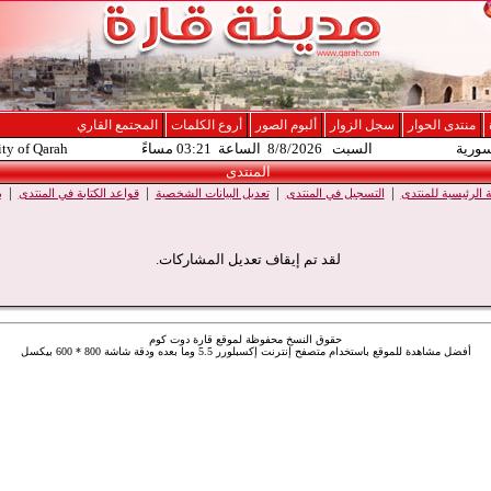
منتدى الحوار
سجل الزوار
ألبوم الصور
أروع الكلمات
المجتمع القاري
سورية
السبت 8/8/2026 الساعة 03:21 مساءً
ity of Qarah
المنتدى
|
|
|
|
الرئيسية للمنتدى
التسجيل في المنتدى
تعديل البيانات الشخصية
قواعد الكتابة في المنتدى
ب
لقد تم إيقاف تعديل المشاركات.
حقوق النسخ محفوظة لموقع قارة دوت كوم
أفضل مشاهدة للموقع باستخدام متصفح إنترنت إكسبلورر 5.5 وما بعده ودقة شاشة 800 * 600 بيكسل