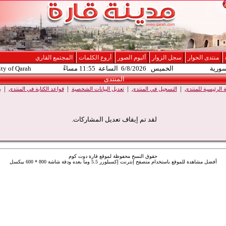
منتدى الحوار
سجل الزوار
ألبوم الصور
أروع الكلمات
المجتمع القاري
سورية
الخميس 6/8/2026 الساعة 11:55 مساءً
ity of Qarah
المنتدى
|
|
|
|
الرئيسية للمنتدى
التسجيل في المنتدى
تعديل البيانات الشخصية
قواعد الكتابة في المنتدى
ب
لقد تم إيقاف تعديل المشاركات.
حقوق النسخ محفوظة لموقع قارة دوت كوم
أفضل مشاهدة للموقع باستخدام متصفح إنترنت إكسبلورر 5.5 وما بعده ودقة شاشة 800 * 600 بيكسل