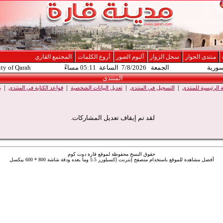
منتدى الحوار
سجل الزوار
ألبوم الصور
أروع الكلمات
المجتمع القاري
سورية
الجمعة 7/8/2026 الساعة 05:11 مساءً
ity of Qarah
المنتدى
|
|
|
|
الرئيسية للمنتدى
التسجيل في المنتدى
تعديل البيانات الشخصية
قواعد الكتابة في المنتدى
ب
لقد تم إيقاف تعديل المشاركات.
حقوق النسخ محفوظة لموقع قارة دوت كوم
أفضل مشاهدة للموقع باستخدام متصفح إنترنت إكسبلورر 5.5 وما بعده ودقة شاشة 800 * 600 بيكسل