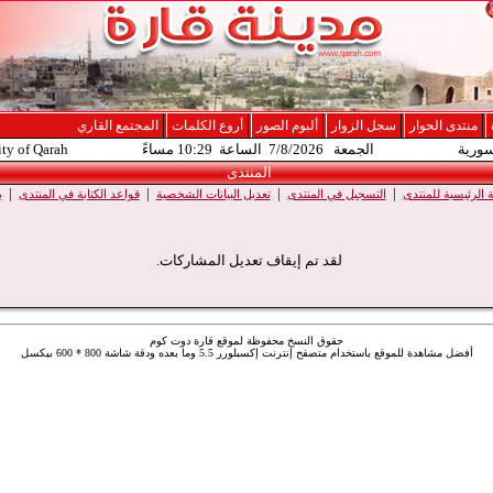
منتدى الحوار
سجل الزوار
ألبوم الصور
أروع الكلمات
المجتمع القاري
سورية
الجمعة 7/8/2026 الساعة 10:29 مساءً
ity of Qarah
المنتدى
|
|
|
|
الرئيسية للمنتدى
التسجيل في المنتدى
تعديل البيانات الشخصية
قواعد الكتابة في المنتدى
ب
لقد تم إيقاف تعديل المشاركات.
حقوق النسخ محفوظة لموقع قارة دوت كوم
أفضل مشاهدة للموقع باستخدام متصفح إنترنت إكسبلورر 5.5 وما بعده ودقة شاشة 800 * 600 بيكسل