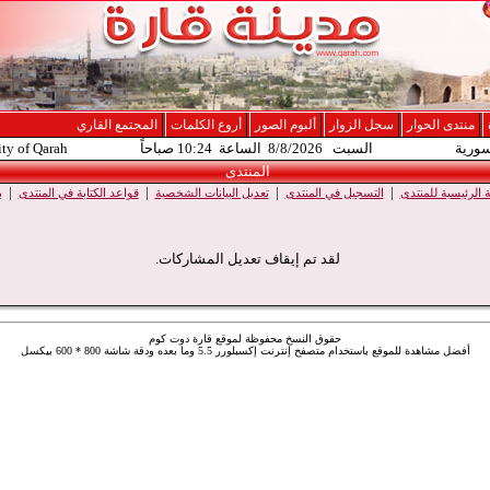
منتدى الحوار
سجل الزوار
ألبوم الصور
أروع الكلمات
المجتمع القاري
سورية
السبت 8/8/2026 الساعة 10:24 صباحاً
ity of Qarah
المنتدى
|
|
|
|
الرئيسية للمنتدى
التسجيل في المنتدى
تعديل البيانات الشخصية
قواعد الكتابة في المنتدى
ب
لقد تم إيقاف تعديل المشاركات.
حقوق النسخ محفوظة لموقع قارة دوت كوم
أفضل مشاهدة للموقع باستخدام متصفح إنترنت إكسبلورر 5.5 وما بعده ودقة شاشة 800 * 600 بيكسل