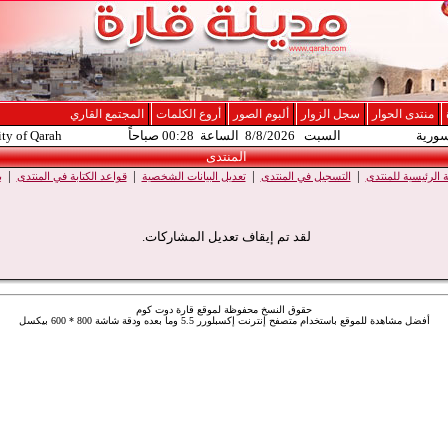
منتدى الحوار
سجل الزوار
ألبوم الصور
أروع الكلمات
المجتمع القاري
سورية
السبت 8/8/2026 الساعة 00:28 صباحاً
ity of Qarah
المنتدى
|
|
|
|
الرئيسية للمنتدى
التسجيل في المنتدى
تعديل البيانات الشخصية
قواعد الكتابة في المنتدى
ب
لقد تم إيقاف تعديل المشاركات.
حقوق النسخ محفوظة لموقع قارة دوت كوم
أفضل مشاهدة للموقع باستخدام متصفح إنترنت إكسبلورر 5.5 وما بعده ودقة شاشة 800 * 600 بيكسل