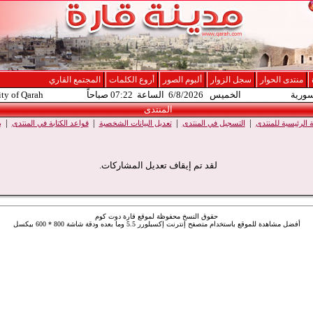
منتدى الحوار
سجل الزوار
ألبوم الصور
أروع الكلمات
المجتمع القاري
سورية
الخميس 6/8/2026 الساعة 07:22 صباحاً
ity of Qarah
المنتدى
|
|
|
|
الرئيسية للمنتدى
التسجيل في المنتدى
تعديل البيانات الشخصية
قواعد الكتابة في المنتدى
ب
لقد تم إيقاف تعديل المشاركات.
حقوق النسخ محفوظة لموقع قارة دوت كوم
أفضل مشاهدة للموقع باستخدام متصفح إنترنت إكسبلورر 5.5 وما بعده ودقة شاشة 800 * 600 بيكسل