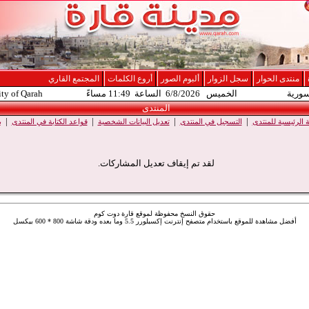
منتدى الحوار
سجل الزوار
ألبوم الصور
أروع الكلمات
المجتمع القاري
سورية
الخميس 6/8/2026 الساعة 11:49 مساءً
ity of Qarah
المنتدى
|
|
|
|
الرئيسية للمنتدى
التسجيل في المنتدى
تعديل البيانات الشخصية
قواعد الكتابة في المنتدى
ب
لقد تم إيقاف تعديل المشاركات.
حقوق النسخ محفوظة لموقع قارة دوت كوم
أفضل مشاهدة للموقع باستخدام متصفح إنترنت إكسبلورر 5.5 وما بعده ودقة شاشة 800 * 600 بيكسل