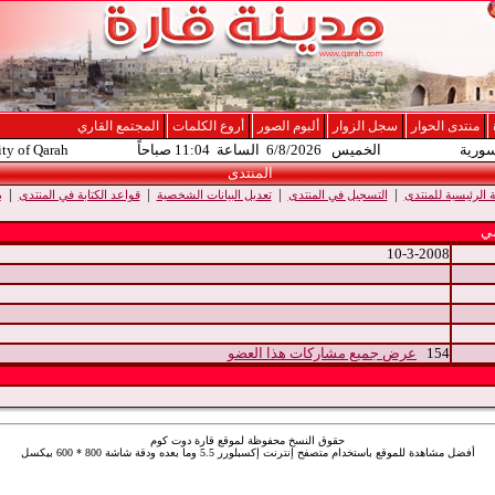
منتدى الحوار
سجل الزوار
ألبوم الصور
أروع الكلمات
المجتمع القاري
سورية
الخميس 6/8/2026 الساعة 11:04 صباحاً
ity of Qarah
المنتدى
|
|
|
|
الرئيسية للمنتدى
التسجيل في المنتدى
تعديل البيانات الشخصية
قواعد الكتابة في المنتدى
ب
ي
10-3-2008
154
عرض جميع مشاركات هذا العضو
حقوق النسخ محفوظة لموقع قارة دوت كوم
أفضل مشاهدة للموقع باستخدام متصفح إنترنت إكسبلورر 5.5 وما بعده ودقة شاشة 800 * 600 بيكسل