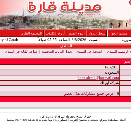
منتدى الحوار
سجل الزوار
ألبوم الصور
أروع الكلمات
المجتمع القاري
سورية
السبت 8/8/2026 الساعة 05:55 صباحاً
ity of Qarah
المنتدى
|
|
|
|
الرئيسية للمنتدى
التسجيل في المنتدى
تعديل البيانات الشخصية
قواعد الكتابة في المنتدى
ب
بدو
1-3-2011
السعودية
hnen.alrroh@hotmail.com
شركة اوراك
6
عرض جميع مشاركات هذا العضو
حقوق النسخ محفوظة لموقع قارة دوت كوم
أفضل مشاهدة للموقع باستخدام متصفح إنترنت إكسبلورر 5.5 وما بعده ودقة شاشة 800 * 600 بيكسل