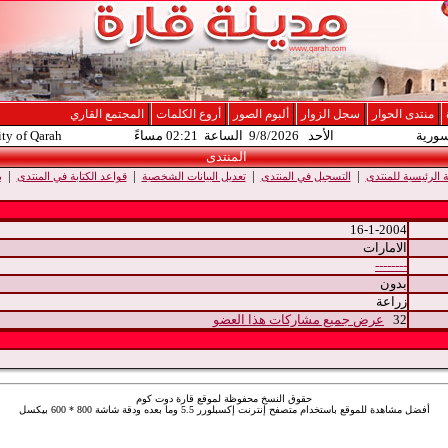
منتدى الحوار
سجل الزوار
ألبوم الصور
أروع الكلمات
المجتمع القاري
سورية
الأحد 9/8/2026 الساعة 02:21 مساءً
ity of Qarah
المنتدى
|
|
|
|
الرئيسية للمنتدى
التسجيل في المنتدى
تعديل البيانات الشخصية
قواعد الكتابة في المنتدى
ب
16-1-2004
الامارات
--------
بدون
زراعة
32
عرض جميع مشاركات هذا العضو
حقوق النسخ محفوظة لموقع قارة دوت كوم
أفضل مشاهدة للموقع باستخدام متصفح إنترنت إكسبلورر 5.5 وما بعده ودقة شاشة 800 * 600 بيكسل