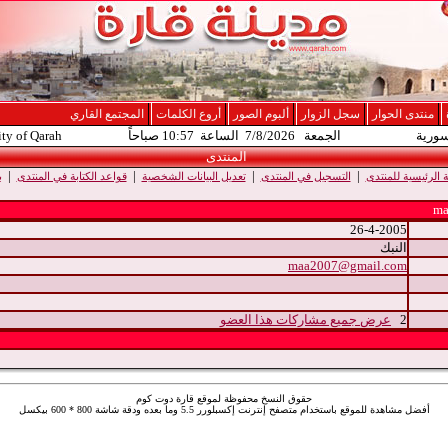
منتدى الحوار
سجل الزوار
ألبوم الصور
أروع الكلمات
المجتمع القاري
سورية
الجمعة 7/8/2026 الساعة 10:57 صباحاً
ity of Qarah
المنتدى
|
|
|
|
الرئيسية للمنتدى
التسجيل في المنتدى
تعديل البيانات الشخصية
قواعد الكتابة في المنتدى
ب
26-4-2005
النبك
maa2007@gmail.com
2
عرض جميع مشاركات هذا العضو
حقوق النسخ محفوظة لموقع قارة دوت كوم
أفضل مشاهدة للموقع باستخدام متصفح إنترنت إكسبلورر 5.5 وما بعده ودقة شاشة 800 * 600 بيكسل