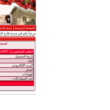
الصفحة الرئيسية
مدينة قارة
مرحباً بكم في مدينة قارة ال
الصفحة 
الملف الشخصي ل maa2007
تاريخ التسجيل
البلد
البريد الإلكتروني
العمل
الهوايات
عدد المشاركات