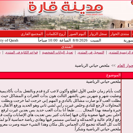
منتدى الحوار
سجل الزوار
ألبوم الصور
أروع الكلمات
المجتمع القاري
سورية
السبت 8/8/2026 الساعة 10:00 صباحاً
ity of Qarah
المنتدى
|
|
|
|
الرئيسية للمنتدى
التسجيل في المنتدى
تعديل البيانات الشخصية
قواعد الكتابة في المنتدى
ب
وار العام
>> ملخص حياتي الرياضية
الموضوع
ملخص حياتي الرياضية
كنت بأيام زمان حلمي الأول اطلع وأكون لاعب كرة قدم وبالفعل بدأت بأكاديمية
وضليت شهر و شهرين بس بالشهر الثالث هون بدأت العثرات و المشاكل حيث إ
بطلت العب لأنو صارت مشاكل بالنادي و المهم إني خرجت لما خرجت وبطلت ع
المحاولات لأرجع للنادي وخلص غيرت رأيي لشي ثاني وهو الحديد ورفع الأثقال ب
خبرة واسعة بهذا المجال ........ طبعاً أنا بدأت العب حديد بس بعدين غيرت لرفع ا
أحلى بس فيها صعوبة وكان فيها إصابات كتير بس تعديت هاي الإصابات وكنت ق
رفع أرقام عالية و الحمدلله و لساتني مستمر فيها وهاذي رياضة حماسية لأنو لم
كانت كل الصالة تتجمع كان الحماس بكل مكان وهذا الشيء حبيته وصرت معروف
ملخص حياتي الرياضية وشكراً.