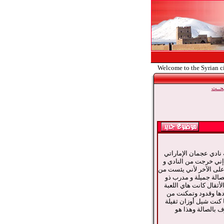
Welcome to the Syrian c
حــث
 نادي عجمان الإماراتي
ني خرجت من النادي و
لى الآخر لأني يئست من
صالة جميلة و مدرب ذو
لأثقال كانت هاي اللعبة
دها وقدود وتمكنت من
ا كنت شيل أوزان ثقيلة
 بالصالة وهذا هو