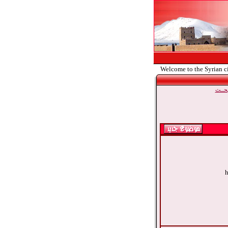
Welcome to the Syrian c
حــث
h