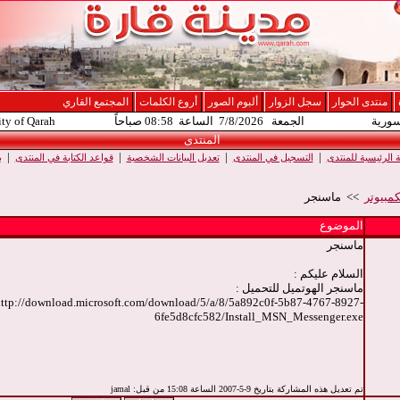
منتدى الحوار
سجل الزوار
ألبوم الصور
أروع الكلمات
المجتمع القاري
سورية
الجمعة 7/8/2026 الساعة 08:58 صباحاً
ity of Qarah
المنتدى
|
|
|
|
الرئيسية للمنتدى
التسجيل في المنتدى
تعديل البيانات الشخصية
قواعد الكتابة في المنتدى
ب
كمبيوتر
>> ماسنجر
الموضوع
ماسنجر
السلام عليكم :
ماسنجر الهوتميل للتحميل :
ttp://download.microsoft.com/download/5/a/8/5a892c0f-5b87-4767-8927-
6fe5d8cfc582/Install_MSN_Messenger.exe
تم تعديل هذه المشاركة بتاريخ 9-5-2007 الساعة 15:08 من قبل: jamal