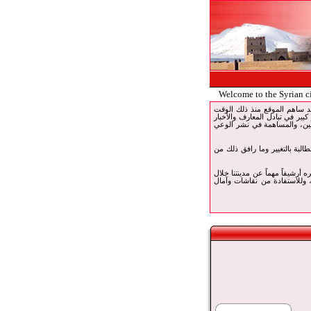
Welcome to the Syrian c
 خدمة الإنترنت في قارة. وقد ساهم الموقع منذ ذلك الوقت
 كبير في تبادل المعارف والأخبار
ربين، والمساهمة في نشر الوعي
 بما فيهم أبناء مدينتنا للمطالبة بالتغيير وما رافق ذلك من
تبره أرشيفاً مهماً عن مدينتنا خلال
، وللاستفادة من نقاشات وآمال