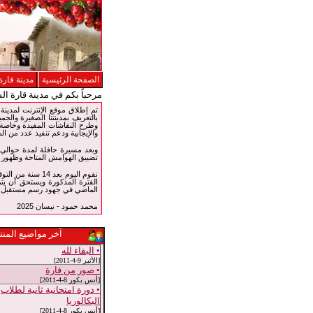
الصفحة الرئيسية
مدينة قارة
مرحباً بكم في مدينة قارة ال
بالتعريف بمدينتنا الصغيرة والجمي
وطرح النقاشات المفيدة وخاصة ف
والإيجابية ودعم تنفيذ عدد من الم
تضييق الهوامش المتاحة وظهور و
نقوم اليوم بعد 
الفترة المذكورة ويستحق أن يتم
الماضي في جهود رسم مستقبل جد
محمد حمود - نيسان 2025
آخر مواضيع المنت
• البقاء لله
[الأثير 9-4-2011]
• صور من قارة
[أنس بكور 8-4-2011]
• دورة امتحانية ثانية لطلاب
البكالوريا
[أنس بكور 8-4-2011]