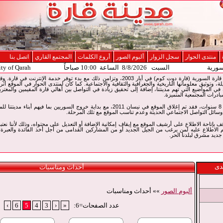
منتدى الحوار
سجل الزوار
ألبوم الصور
أروع الكلمات
المجتمع القاري
اتصل بنا
سورية
السبت 8/8/2026 الساعة 10:00 صباحاً
ity of Qarah
تم إطلاق موقع الإنترنت لمدينة قارة السورية (قارة دوت كوم) في أيار 2003، وتزامن ذلك مع بدء توفر
لة، وتوثيق معلوماتها التاريخية والجغرافية والثقافية والاجتماعية. كما كان لمنتدى الحوار في الموقع أثر
ي المواضيع التي تهم مدينتنا، إضافة إلى تحقيق زيادة في التواصل بين أهالي قارة المقيمين والمغت
بادرات المجتمعية المتميزة.
وبعد مسيرة حافلة لمدة حوالي 8 سنوات، فقد تم إغلاق الموقع في نيسان 2011، مع بداية خروج السوريين
سائل التواصل الاجتماعي الحديثة وعدم تناسب الموقع مع تلك المرحلة.
14 سنة من التوقف بإتاحة الاطلاع على أرشيف الموقع مع إيقاف إمكانية الإضافة أو التعديل على محتواه، وذلك لأننا نع
 الاطلاع عليه لمن يرغب من الجيل الجديد أو من المشاركين القدامى من أجل أخذ الفائدة والعبرة
يد مشرق لبلدنا الحر.
دى
أحداث ومناسبات
ألبوم الصور
»» أحداث ومناسبات
عدد الصفحات=6:
«
‹
3
4
5
6
›