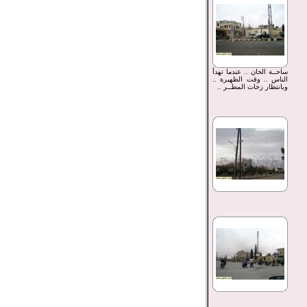
ساحــة الخان .. عندما تهدأ
الناس .. وقت الظهيرة ..
وبانتظار زخات المطــر ..