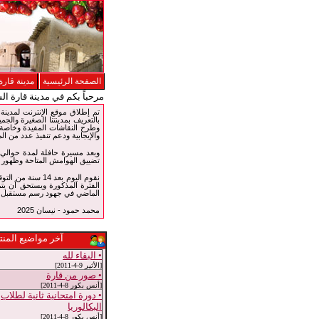
الصفحة الرئيسية
مدينة قارة
مرحباً بكم في مدينة قارة ال
بالتعريف بمدينتنا الصغيرة والجمي
وطرح النقاشات المفيدة وخاصة ف
والإيجابية ودعم تنفيذ عدد من الم
تضييق الهوامش المتاحة وظهور و
نقوم اليوم بعد 
الفترة المذكورة ويستحق أن يتم
الماضي في جهود رسم مستقبل جد
محمد حمود - نيسان 2025
آخر مواضيع المنت
• البقاء لله
[الأثير 9-4-2011]
• صور من قارة
[أنس بكور 8-4-2011]
• دورة امتحانية ثانية لطلاب
البكالوريا
[أنس بكور 8-4-2011]