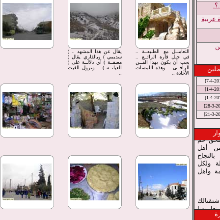
؟.
 عربية
ن
التعامــل مع الطبيعــة ..
يقال عن هذا المشهد .. (
في جبل قارة الرائــع ..
سديمي ) وبالقاري يقال (
يجب أن يكون بهذا الفــن
معبقــة ) أي دلالــة على (
الراقــي .. وهذه اللمسات
العيانــة ) .. ونزول الغيث
جلين
الأخاذة ..
..
عم يجهز
ملحق عم
ار
 من أهل
بالنجاح
ة ولكل
مة واهل
تقنالك
ا تعا بدنا
ة