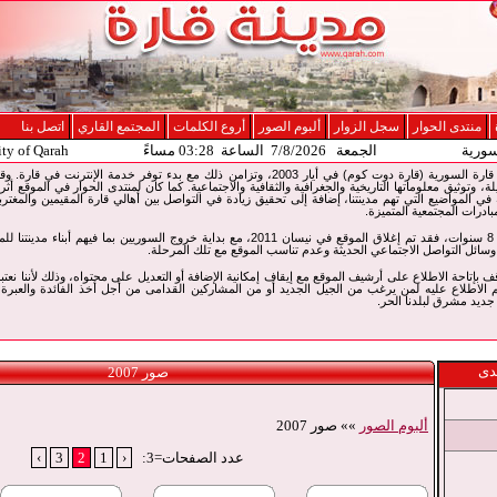
منتدى الحوار
سجل الزوار
ألبوم الصور
أروع الكلمات
المجتمع القاري
اتصل بنا
سورية
الجمعة 7/8/2026 الساعة 03:28 مساءً
ity of Qarah
تم إطلاق موقع الإنترنت لمدينة قارة السورية (قارة دوت كوم) في أيار 2003، وتزامن ذلك مع بدء توفر
لة، وتوثيق معلوماتها التاريخية والجغرافية والثقافية والاجتماعية. كما كان لمنتدى الحوار في الموقع أثر
ي المواضيع التي تهم مدينتنا، إضافة إلى تحقيق زيادة في التواصل بين أهالي قارة المقيمين والمغت
بادرات المجتمعية المتميزة.
وبعد مسيرة حافلة لمدة حوالي 8 سنوات، فقد تم إغلاق الموقع في نيسان 2011، مع بداية خروج السوريين
سائل التواصل الاجتماعي الحديثة وعدم تناسب الموقع مع تلك المرحلة.
14 سنة من التوقف بإتاحة الاطلاع على أرشيف الموقع مع إيقاف إمكانية الإضافة أو التعديل على محتواه، وذلك لأننا نع
 الاطلاع عليه لمن يرغب من الجيل الجديد أو من المشاركين القدامى من أجل أخذ الفائدة والعبرة
يد مشرق لبلدنا الحر.
دى
صور 2007
ألبوم الصور
»» صور 2007
عدد الصفحات=3:
‹
1
2
3
›