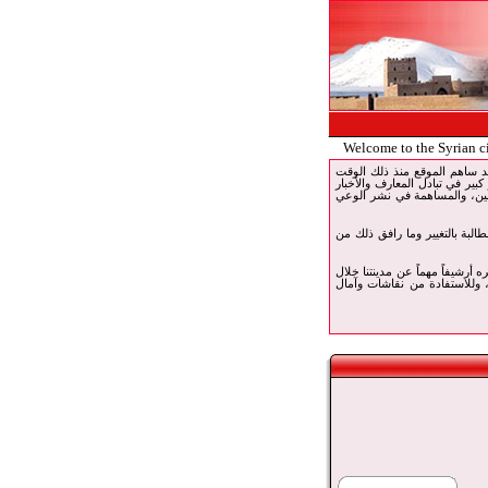
Welcome to the Syrian c
 خدمة الإنترنت في قارة. وقد ساهم الموقع منذ ذلك الوقت
 كبير في تبادل المعارف والأخبار
ربين، والمساهمة في نشر الوعي
 بما فيهم أبناء مدينتنا للمطالبة بالتغيير وما رافق ذلك من
تبره أرشيفاً مهماً عن مدينتنا خلال
، وللاستفادة من نقاشات وآمال